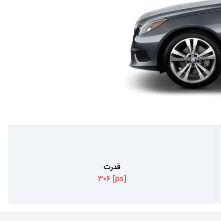
قدرت
306
[ps]