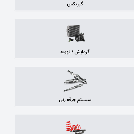
گیربکس
گرمایش / تهویه
سیستم جرقه زنی