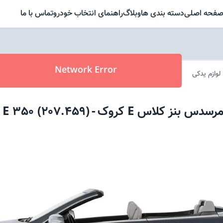
فحه اصلی
دسته بندی ها
وبلاگ
راهنمای انتخاب خودرو
تماس با ما
Network Error
لوازم یدکی
رسدس بنز
کلاس E کروک
-
E 350 (207.459)
-