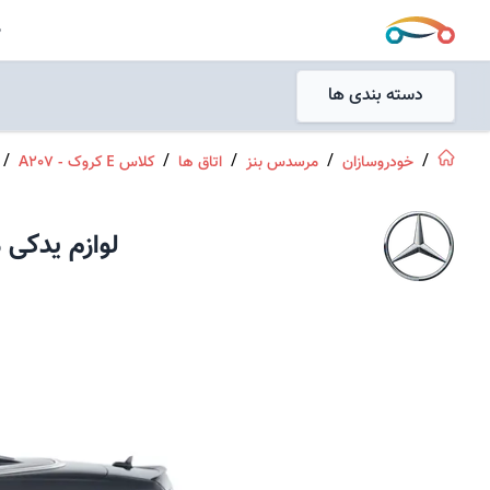
جستجو
ص
جستجو
دسته بندی ها
/
/
/
/
/
خودروسازان
مرسدس بنز
اتاق ها
کلاس E کروک - A207
لوازم یدکی
م