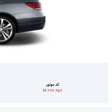
کد موتور
M 276.957