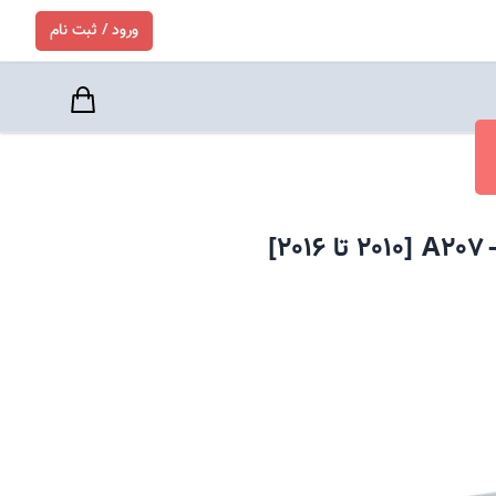
ورود / ثبت نام
A207
[
2010
تا
2016
]