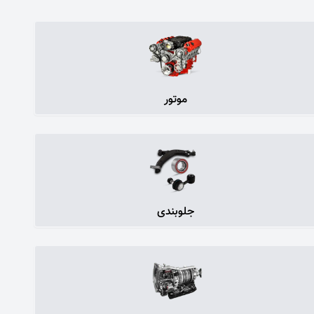
موتور
جلوبندی