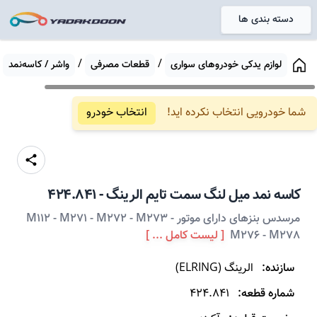
دسته بندی ها
خانه
/
/
/
لوازم یدکی خودروهای سواری
قطعات مصرفی
واشر / کاسه‌نمد
شما خودرویی انتخاب نکرده اید!
انتخاب خودرو
کاسه نمد میل لنگ
سمت تایم
الرینگ
-
424.841
مرسدس بنزهای دارای موتور M112 - M271 - M272 - M273 -
M276 - M278
[ لیست کامل ... ]
سازنده:
الرینگ
(
ELRING
)
شماره قطعه:
424.841