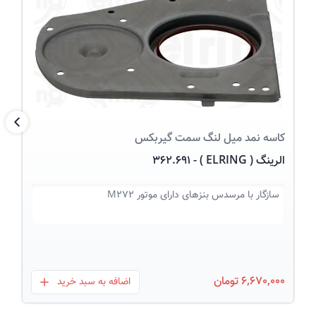
عکس کالا
بعد
کاسه نمد میل لنگ
سمت گیربکس
الرینگ ( ELRING ) - 362.691
سازگار با
مرسدس بنزهای دارای موتور M272
6,670,000 تومان
اضافه به سبد خرید
بعلاوه