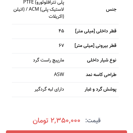
PTFE (پلی تترافلوئورو
جنس
اتیلن) / ACM (لاستیک پلی
اکریلات)
قطر داخلی [میلی متر]
45
قطر بیرونی [میلی متر]
67
نوع شیار داخلی
مارپیچ راست گرد
طراحی کاسه نمد
ASW
پوشش گرد و غبار
دارای لبه گردگیر
2,350,000 تومان
قیمت: