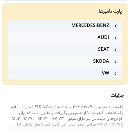
پارت نامبرها
MERCEDES-BENZ
AUDI
SEAT
SKODA
VW
جزئیات
کاسه نمد سر میل‌لنگ 424.841 ساخت شرکت ELRING آلمان می باشد.
یک قطعه با کیفیت بالا از جنس پلی‌اکریلات و تفلون است که برای
خودروهای مرسدس بنز دارای موتور M112 - M271 - M272 - M273 -
M276 - M278 طراحی شده است. این کاسه نمد با قطر داخلی 45