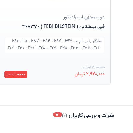
درب مخزن آب رادیاتور
فبی بیلشتاین ( FEBI BILSTEIN ) - 36737
سازگار با
بی ام و E90 - F10 - E87 - E84 - E92 - E93 -
F02 - F20 - F22 - F25 - F26 - F30 - F33 - F36 - F06 -
G30 - G11
3,100,000 تومان
2,920,000 تومان
موجود نیست
نظرات و بررسی کاربران
)
0
(