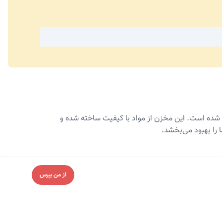
ه CRT 212 000S یک قطعه با کیفیت بالا است که برای خودروهای BMW سری 5 اتاق F10 از 2011 تا 2017 طراحی شده است. این مخزن از مواد با کیفیت ساخته شده و
را بهبود می‌بخشد.
از من بپرس