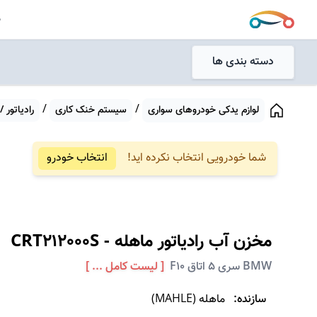
جستجو
ص
جستجو
دسته بندی ها
/
/
لوازم یدکی خودروهای سواری
سیستم خنک کاری
رادیاتور
شما خودرویی انتخاب نکرده اید!
انتخاب خودرو
مخزن آب رادیاتور
ماهله
-
CRT212000S
BMW سری 5 اتاق F10
[ لیست کامل ... ]
سازنده:
ماهله
(
MAHLE
)