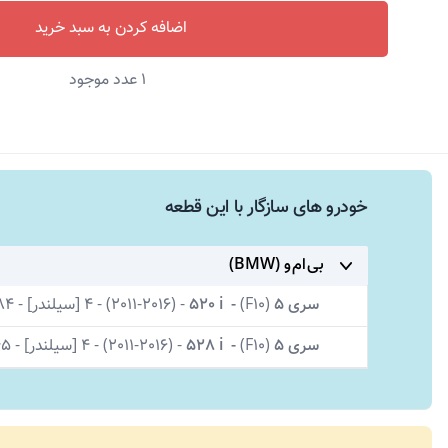
اضافه کردن به سبد خرید
1
عدد موجود
خودرو های سازگار با این قطعه
بی ام و (BMW)
سری 5
(
F10)
-
520 i
-
(2011-2016)
-
4 [سیلندر]
-
184[اسب 
سری 5
(
F10)
-
528 i
-
(2011-2016)
-
4 [سیلندر]
-
245[اس