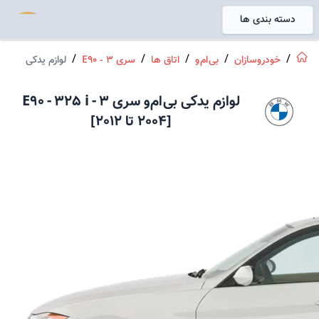
دسته بندی ها
خانه
/
/
/
/
/
خودروسازان
بی ام و
اتاق ها
سری 3 - E90
لوازم یدکی
لوازم یدکی
بی ام و
سری 3
-
325 i
-
E90
[
2004
تا
2012
]