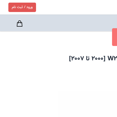
ورود / ثبت نام
W2
[
2000
تا
2007
]