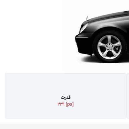
قدرت
231
[ps]