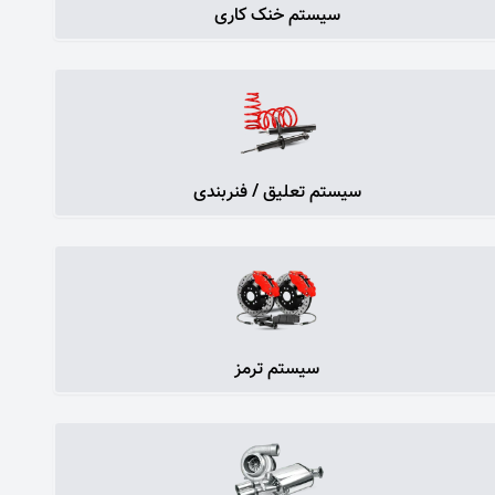
سیستم خنک کاری
سیستم تعلیق / فنربندی
سیستم ترمز