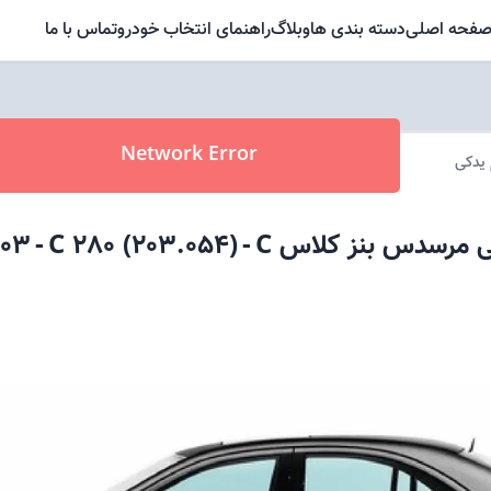
فحه اصلی
دسته بندی ها
وبلاگ
راهنمای انتخاب خودرو
تماس با ما
Network Error
 یدکی
ی
مرسدس بنز
کلاس C
-
C 280 (203.054)
-
03