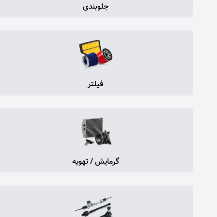
جلوبندی
فیلتر
گرمایش / تهویه