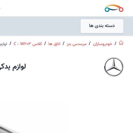
جستجو
ص
جستجو
دسته بندی ها
/
/
/
/
/
خودروسازان
مرسدس بنز
اتاق ها
کلاس C - W203
لوازم
لوازم یدک