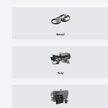
تسمه
بدنه