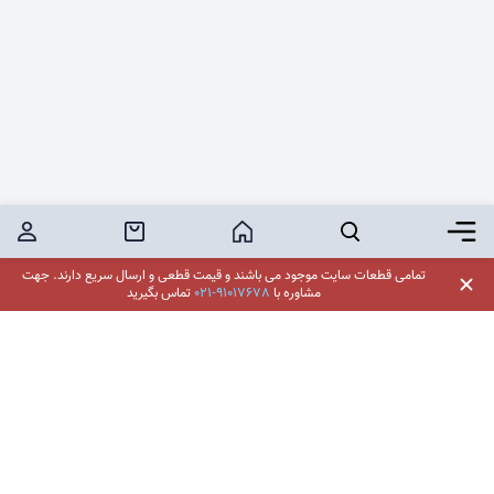
برگر منو
جستجو
خانه
خرید محصول
کاربر
تمامی قطعات سایت موجود می باشند و قیمت قطعی و ارسال سریع دارند.
جهت
مشاوره با
021-91017678
تماس بگیرید
فروشگاه اینترنتی لوازم یدکی یدکدون