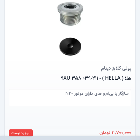
عکس کالا
پولی کلاچ دینام
هلا ( HELLA ) - 9XU 358 039-211
سازگار با
بی ام و های دارای موتور N20
11,700,000 تومان
موجود نیست