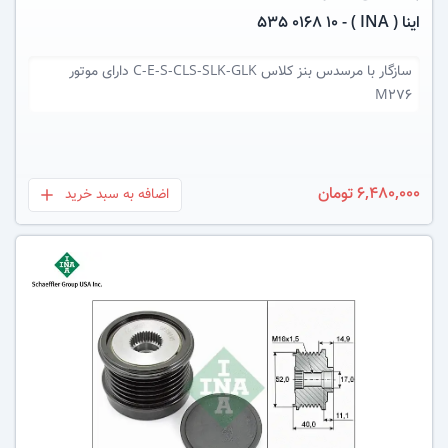
اینا ( INA ) - 535 0168 10
سازگار با
مرسدس بنز کلاس C-E-S-CLS-SLK-GLK دارای موتور
M276
6,480,000 تومان
اضافه به سبد خرید
بعلاوه
عکس کالا