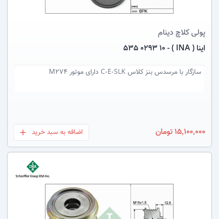
پولی کلاچ دینام
اینا ( INA ) - 535 0293 10
سازگار با
مرسدس بنز کلاس C-E-SLK دارای موتور M274
15,100,000 تومان
اضافه به سبد خرید
بعلاوه