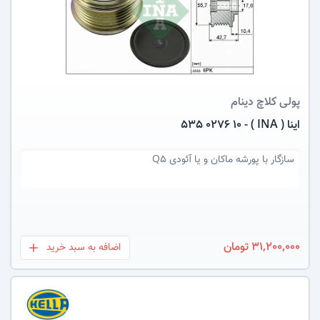
عکس کالا
پولی کلاچ دینام
اینا ( INA ) - 535 0276 10
سازگار با
پورشه ماکان و یا آئودی Q5
31,200,000 تومان
اضافه به سبد خرید
بعلاوه