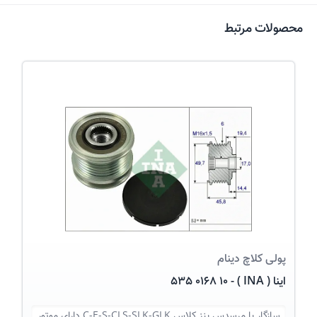
محصولات مرتبط
عکس کالا
پولی کلاچ دینام
اینا ( INA ) - 535 0168 10
سازگار با
مرسدس بنز کلاس C-E-S-CLS-SLK-GLK دارای موتور