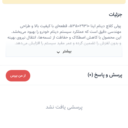
جزئیات
پولی کلاچ دینام اینا 535029310، قطعه‌ای با کیفیت بالا و طراحی
مهندسی دقیق است که عملکرد سیستم دینام خودرو را بهبود می‌بخشد.
این محصول با کاهش اصطکاک و حفاظت از تسمه‌ها، انتقال نیروی بهینه
و بدون لغزش را تضمین کرده و عمر مفید سیستم را افزایش می‌دهد.
مناسب برای خودروهای مرسدس بنز کلاس C، E و SLK دارای موتور
بیشتر
M274، انتخابی ایده‌آل برای تضمین پایداری و بهره‌وری در عملکرد سیستم
قدرت خودرو محسوب می‌شود.
پرسش و پاسخ
(
0
)
از من بپرس
پرسشی یافت نشد