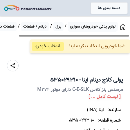
دسته بندی ها
خانه
/
/
/
لوازم یدکی خودروهای سواری
برق
دینام / قطعات
قطعات دین
شما خودرویی انتخاب نکرده اید!
انتخاب خودرو
پولی کلاچ دینام
اینا
-
535029310
مرسدس بنز کلاس C-E-SLK دارای موتور M274
[ لیست کامل ... ]
سازنده:
اینا
(
INA
)
شماره قطعه:
535 0293 10