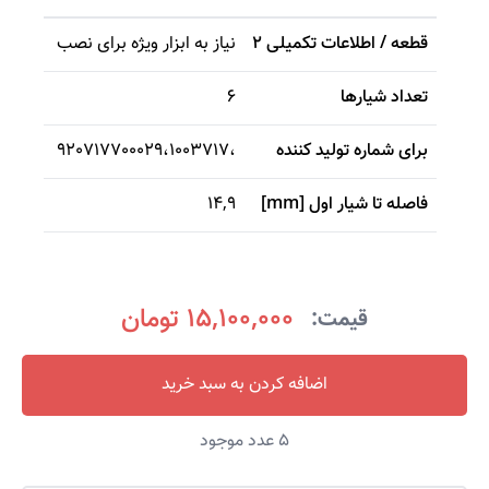
قطعه / اطلاعات تکمیلی 2
نیاز به ابزار ویژه برای نصب
تعداد شیارها
6
برای شماره تولید کننده
،
1003717
،
700029
920717
فاصله تا شیار اول [mm]
14,9
15,100,000 تومان
قیمت:
اضافه کردن به سبد خرید
5
عدد موجود