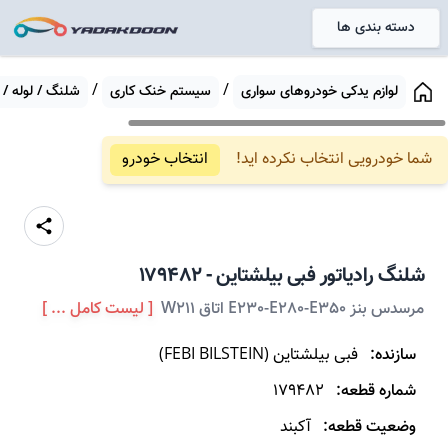
دسته بندی ها
خانه
/
/
لوازم یدکی خودروهای سواری
سیستم خنک کاری
شلنگ / لوله / 
شما خودرویی انتخاب نکرده اید!
انتخاب خودرو
شلنگ رادیاتور
فبی بیلشتاین
-
179482
مرسدس بنز E230-E280-E350 اتاق W211
[ لیست کامل ... ]
سازنده:
فبی بیلشتاین
(
FEBI BILSTEIN
)
شماره قطعه:
179482
وضعیت قطعه:
آکبند