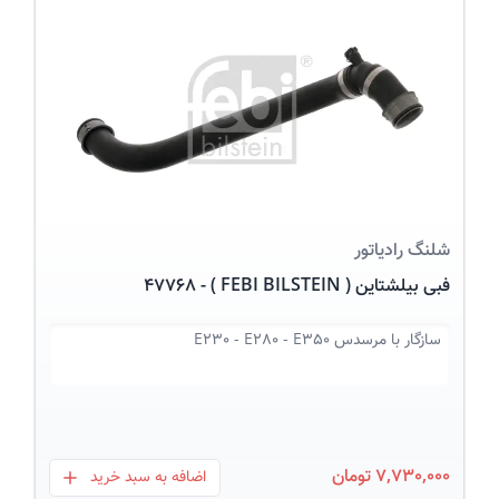
عکس کالا
شلنگ رادیاتور
فبی بیلشتاین ( FEBI BILSTEIN ) - 47768
سازگار با
مرسدس E230 - E280 - E350
7,730,000 تومان
اضافه به سبد خرید
بعلاوه