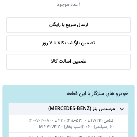
1
عدد موجود
ارسال سریع یا رایگان
تضمین بازگشت کالا تا 7 روز
تضمین اصالت کالا
خودرو های سازگار با این قطعه
مرسدس بنز (MERCEDES-BENZ)
کلاس E
W211)
(
-
E 230 (211.052)
-
(2007-2008)
-
6 [سیلندر]
-
204[اسب بخار]
-
M 272.922