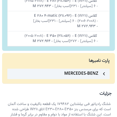
کلاس E
W211)
(
-
E 280 (211.054)
-
(2005-2008)
-
6 [سیلندر]
-
231[اسب بخار]
-
M 272.943
کلاس E
W211)
(
-
E 280 4-matic (211.092)
-
(2006-2008)
-
6 [سیلندر]
-
231[اسب بخار]
M 272.943
-
کلاس E
W211)
(
-
E 350 (211.056)
-
(2005-2008)
-
6 [سیلندر]
-
272[اسب بخار]
-
M 272.964
پارت نامبرها
MERCEDES-BENZ
جزئیات
شلنگ رادیاتور فبی بیلشتاین 179482 یک قطعه باکیفیت و ساخت آلمان
است که برای مرسدس بنز E230-E280-E350 اتاق W211 طراحی شده
است. این شلنگ با استفاده از مواد با دوام و مقاوم در برابر گرما و فشار