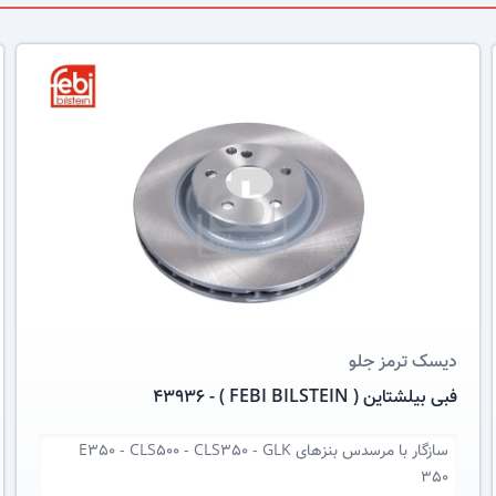
عکس کالا
دیسک ترمز
جلو
فبی بیلشتاین ( FEBI BILSTEIN ) - 43936
سازگار با
مرسدس بنزهای E350 - CLS500 - CLS350 - GLK
350