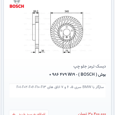
عکس کالا
دیسک ترمز
جلو چپ
بوش ( BOSCH ) - 0 986 479 W19
سازگار با
BMW سری 5، 6 و 7 اتاق های F01-F02-F06-F10-F13
30,400,000 تومان
اضافه به سبد خرید