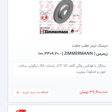
عکس کالا
دیسک ترمز
عقب جفت
زیمرمن ( ZIMMERMANN ) - 100.3309.20
سازگار با
فولکس واگن گلف GTI VII، پاسات B8، تیگوان، سئات
لئون و اشکودا سوپرب
37,400,000 تومان
اضافه به سبد خرید
بعلاوه