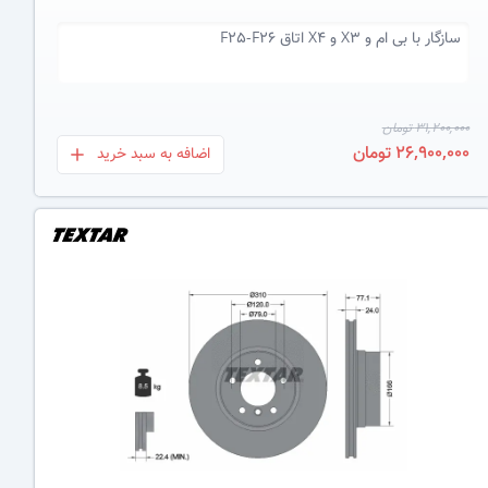
سازگار با
بی ام و X3 و X4 اتاق F25-F26
31,200,000 تومان
26,900,000 تومان
اضافه به سبد خرید
بعلاوه
عکس کالا