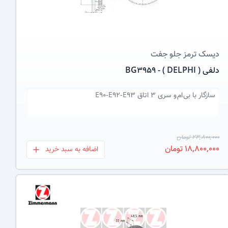
دیسک ترمز
جلو جفت
دلفی ( DELPHI ) - BG3959
سازگار با
بی ام و سری 3 اتاق E90-E92-E93
23,800,000 تومان
18,800,000 تومان
اضافه به سبد خرید
بعلاوه