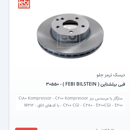
عکس کالا
دیسک ترمز
جلو
فبی بیلشتاین ( FEBI BILSTEIN ) - 30550
سازگار با
مرسدس بنز C180 Kompressor - C200 Kompressor
- C200 CGI - C280 - E200CGI - E200 با کدهای اتاق W212 -
W204