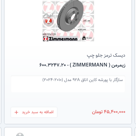
عکس کالا
دیسک ترمز
جلو چپ
زیمرمن ( ZIMMERMANN ) - 600.3247.20
سازگار با
پورشه کاین اتاق ۹۲A مدل (2010-2024)
45,400,000 تومان
اضافه به سبد خرید
بعلاوه