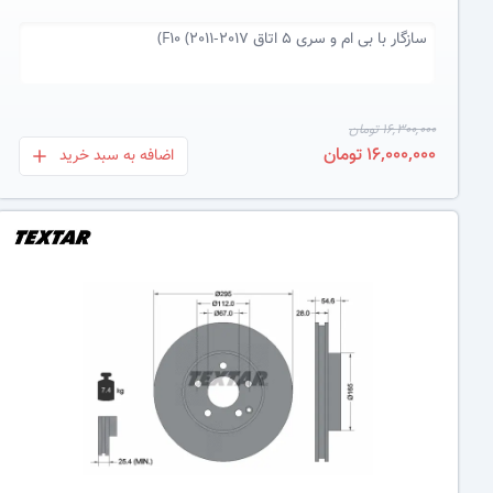
سازگار با
بی ام و سری 5 اتاق F10 (2011-2017)
16,300,000 تومان
16,000,000 تومان
اضافه به سبد خرید
بعلاوه
عکس کالا