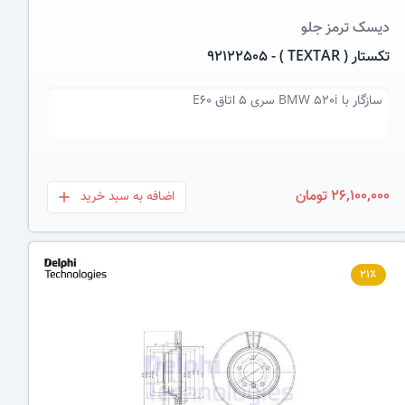
دیسک ترمز
جلو
تکستار ( TEXTAR ) - 92122505
سازگار با
BMW 520i سری 5 اتاق E60
26,100,000 تومان
اضافه به سبد خرید
بعلاوه
۲۱٪
عکس کالا