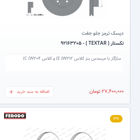
دیسک ترمز
جلو جفت
تکستار ( TEXTAR ) - 92163205
سازگار با
مرسدس بنز کلاس E (W212) و کلاس C (W204)
27,400,000 تومان
اضافه به سبد خرید
بعلاوه
۱۳٪