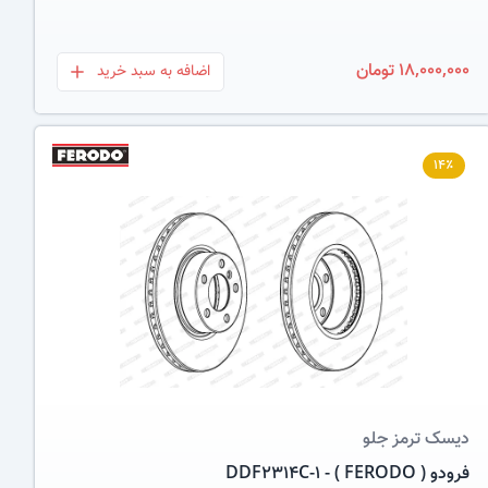
18,000,000 تومان
اضافه به سبد خرید
بعلاوه
۱۴٪
عکس کالا
دیسک ترمز
جلو
فرودو ( FERODO ) - DDF2314C-1