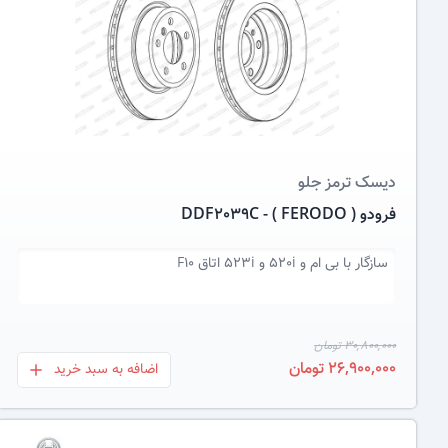
عکس کالا
دیسک ترمز
جلو
فرودو ( FERODO ) - DDF2039C
سازگار با
بی ام و 520i و 523i اتاق F10
30,800,000 تومان
26,900,000 تومان
اضافه به سبد خرید
بعلاوه