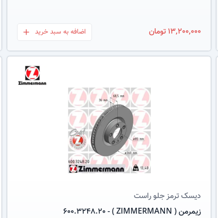
13,200,000 تومان
اضافه به سبد خرید
بعلاوه
عکس کالا
دیسک ترمز
جلو راست
زیمرمن ( ZIMMERMANN ) - 600.3248.20