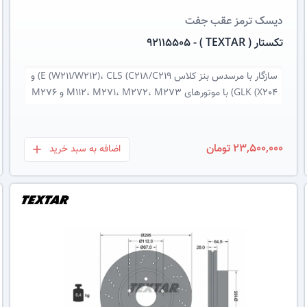
دیسک ترمز
عقب جفت
تکستار ( TEXTAR ) - 92115505
سازگار با
مرسدس بنز کلاس E (W211/W212)، CLS (C218/C219) و
GLK (X204) با موتورهای M112، M271، M272، M273 و M276
23,500,000 تومان
اضافه به سبد خرید
بعلاوه
عکس کالا