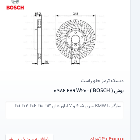
عکس کالا
دیسک ترمز
جلو راست
بوش ( BOSCH ) - 0 986 479 W20
سازگار با
BMW سری 5، 6 و 7 اتاق های F01-F02-F06-F10-F13
30,400,000 تومان
اضافه به سبد خرید