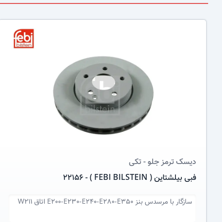
عکس کالا
دیسک ترمز
جلو - تکی
فبی بیلشتاین ( FEBI BILSTEIN ) - 22156
سازگار با
مرسدس بنز E200-E230-E240-E280-E350 اتاق W211