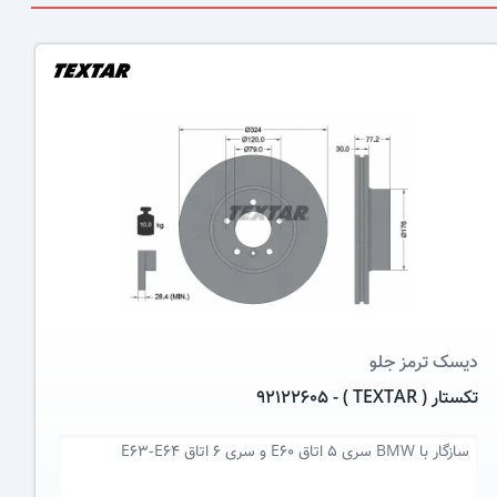
عکس کالا
دیسک ترمز
جلو
تکستار ( TEXTAR ) - 92122605
سازگار با
BMW سری 5 اتاق E60 و سری 6 اتاق E63-E64