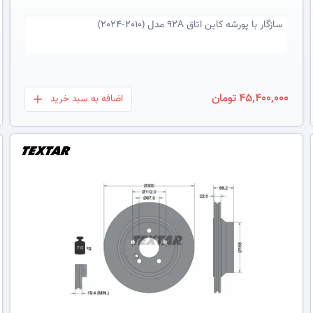
سازگار با
پورشه کاین اتاق ۹۲A مدل (2010-2024)
45,400,000 تومان
اضافه به سبد خرید
بعلاوه
عکس کالا