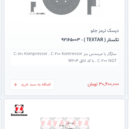
دیسک ترمز
جلو
تکستار ( TEXTAR ) - 92165003
سازگار با
مرسدس بنز C-180 Kompressor , C-200 Komressor
, C-200 NGT با کد اتاق W204
30,400,000 تومان
اضافه به سبد خرید
بعلاوه