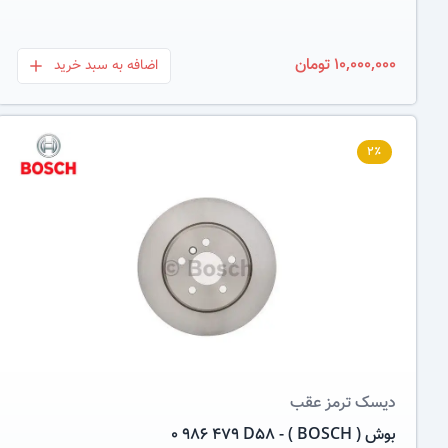
10,000,000 تومان
اضافه به سبد خرید
بعلاوه
۲٪
عکس کالا
دیسک ترمز
عقب
بوش ( BOSCH ) - 0 986 479 D58