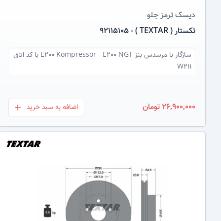
دیسک ترمز
جلو
تکستار ( TEXTAR ) - 92115105
سازگار با
مرسدس بنز E200 Kompressor - E200 NGT با کد اتاق
W211
26,900,000 تومان
اضافه به سبد خرید
بعلاوه
عکس کالا