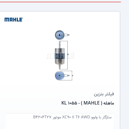
عکس کالا
فیلتر بنزین
ماهله ( MAHLE ) - KL 1055
سازگار با
ولوو XC90 II T6 AWD موتور B4204T27