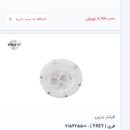
8,960,000 تومان
اضافه به سبد خرید
بعلاوه
عکس کالا
فیلتر بنزین
فری ( FREY ) - 715425501