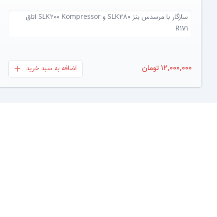
سازگار با
مرسدس بنز SLK280 و SLK200 Kompressor اتاق
R171
12,000,000 تومان
اضافه به سبد خرید
بعلاوه