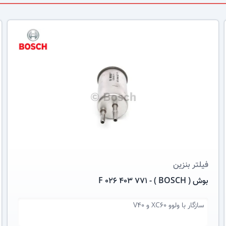
عکس کالا
فیلتر بنزین
بوش ( BOSCH ) - F 026 403 771
سازگار با
ولوو XC60 و V40