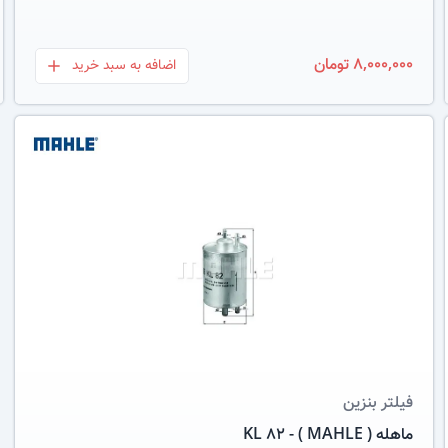
8,000,000 تومان
اضافه به سبد خرید
بعلاوه
عکس کالا
فیلتر بنزین
ماهله ( MAHLE ) - KL 82