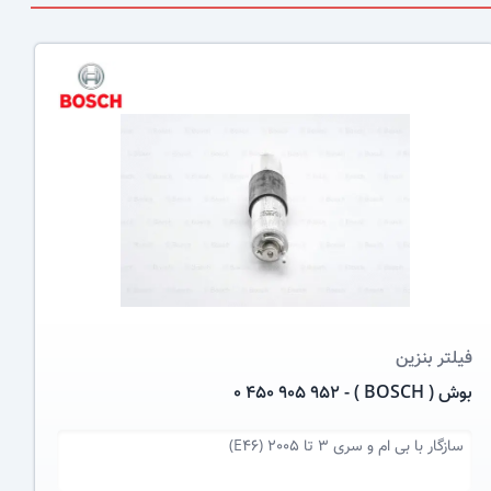
عکس کالا
فیلتر بنزین
بوش ( BOSCH ) - 0 450 905 952
سازگار با
بی ام و سری 3 تا 2005 (E46)