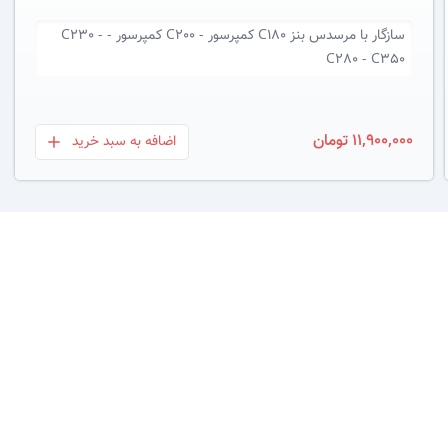
سازگار با
مرسدس بنز C180 کمپرسور - C200 کمپرسور - C230 -
C280 - C350
11,900,000 تومان
اضافه به سبد خرید
بعلاوه