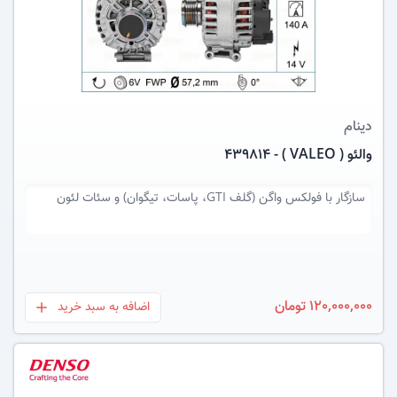
عکس کالا
دینام
والئو ( VALEO ) - 439814
سازگار با
فولکس واگن (گلف GTI، پاسات، تیگوان) و سئات لئون
120,000,000 تومان
اضافه به سبد خرید
بعلاوه