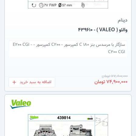
دینام
والئو ( VALEO ) - 439610
سازگار با
مرسدس بنز C 180 کمپرسور - C200 کمپرسور - E200 CGI -
C200 CGI
77,800,000 تومان
74,900,000 تومان
اضافه به سبد خرید
بعلاوه