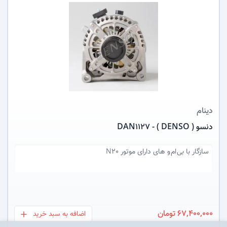
عکس کالا
دینام
دنسو ( DENSO ) - DAN1127
سازگار با
بی ام و های دارای موتور N20
67,400,000 تومان
اضافه به سبد خرید
بعلاوه