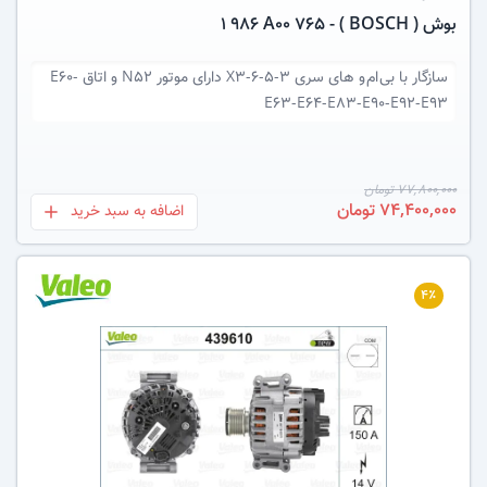
بوش ( BOSCH ) - 1 986 A00 765
سازگار با
بی ام و های سری 3-5-6-X3 دارای موتور N52 و اتاق E60-
E63-E64-E83-E90-E92-E93
77,800,000 تومان
74,400,000 تومان
اضافه به سبد خرید
بعلاوه
۴٪
عکس کالا