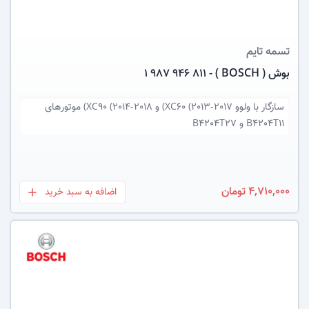
تسمه تایم
بوش ( BOSCH ) - 1 987 946 811
سازگار با
ولوو XC60 (2013-2017) و XC90 (2014-2018) موتورهای
B4204T11 و B4204T27
4,710,000 تومان
اضافه به سبد خرید
بعلاوه