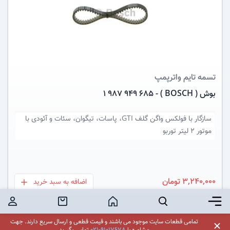
عکس کالا
تسمه تایم
واترپمپ
بوش ( BOSCH ) - 1 987 949 685
سازگار با
فولکس واگن گلف GTI، پاسات، تیگوان، سئات و آئودی با
موتور 2 لیتر توربو
3,240,000 تومان
اضافه به سبد خرید
بعلاوه
برگر منو
جستجو
خانه
خرید محصول
کاربر
تمامی قطعات سایت موجود می باشند و قیمت قطعی و ارسال سریع دارند.
جهت