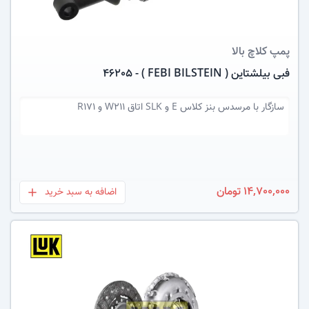
پمپ کلاچ بالا
فبی بیلشتاین ( FEBI BILSTEIN ) - 46205
سازگار با
مرسدس بنز کلاس E و SLK اتاق W211 و R171
14,700,000 تومان
اضافه به سبد خرید
بعلاوه