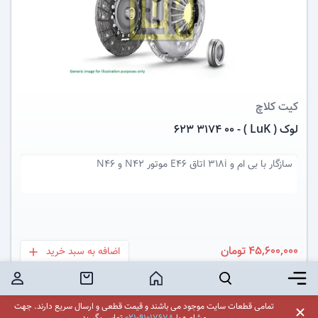
عکس کالا
کیت کلاچ
لوک ( LuK ) - 623 3174 00
سازگار با
بی ام و 318i اتاق E46 موتور N42 و N46
45,600,000 تومان
اضافه به سبد خرید
بعلاوه
برگر منو
جستجو
خانه
خرید محصول
کاربر
تمامی قطعات سایت موجود می باشند و قیمت قطعی و ارسال سریع دارند.
جهت