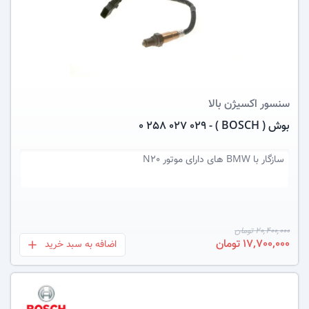
عکس کالا
سنسور اکسیژن
بالا
بوش ( BOSCH ) - 0 258 027 029
سازگار با
BMW های دارای موتور N20
20,400,000 تومان
17,700,000 تومان
اضافه به سبد خرید
بعلاوه