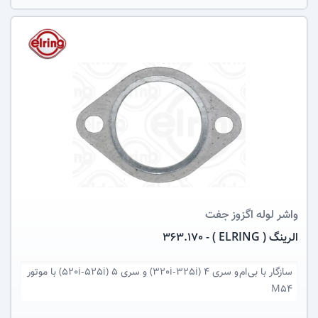
عکس کالا
واشر لوله اگزوز
جفت
الرینگ ( ELRING ) - 363.170
سازگار با
بی ام و سری 4 (320i-325i) و سری 5 (520i-525i) با موتور
M54