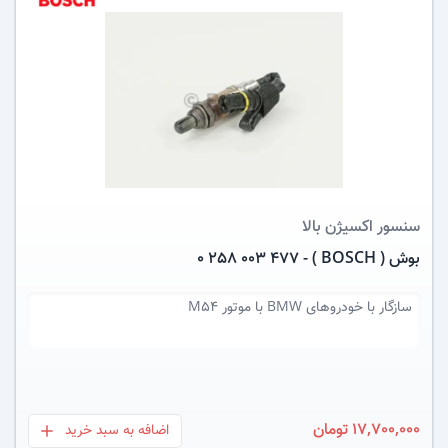
عکس کالا
سنسور اکسیژن
بالا
بوش ( BOSCH ) - 0 258 003 477
سازگار با
خودروهای BMW با موتور M54
17,700,000 تومان
اضافه به سبد خرید
بعلاوه