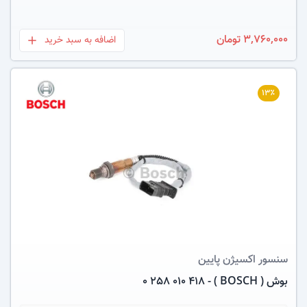
3,760,000 تومان
اضافه به سبد خرید
بعلاوه
۱۳٪
عکس کالا
سنسور اکسیژن
پایین
بوش ( BOSCH ) - 0 258 010 418