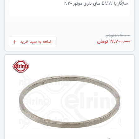
سازگار با
BMW های دارای موتور N20
20,400,000 تومان
17,700,000 تومان
اضافه به سبد خرید
بعلاوه
عکس کالا