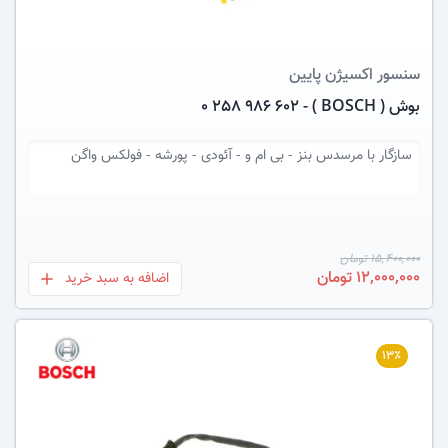
سنسور اکسیژن
پایین
بوش ( BOSCH ) - 0 258 986 602
سازگار با
مرسدس بنز - بی ام و - آئودی - پورشه - فولکس واگن
15,400,000 تومان
12,000,000 تومان
اضافه به سبد خرید
بعلاوه
۱۳٪