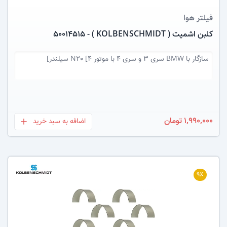
فیلتر هوا
کلبن اشمیت ( KOLBENSCHMIDT ) - 50014515
سازگار با
BMW سری 3 و سری 4 با موتور N20 [4 سیلندر]
1,990,000 تومان
اضافه به سبد خرید
بعلاوه
۹٪
عکس کالا