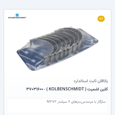
۸٪
عکس کالا
یاتاقان ثابت
استاندارد
کلبن اشمیت ( KOLBENSCHMIDT ) - 37031600
سازگار با
مرسدس بنزهای 6 سیلندر M272