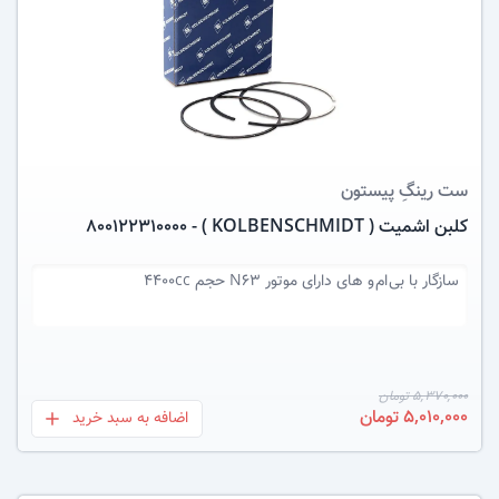
عکس کالا
ست رینگِ پیستون
کلبن اشمیت ( KOLBENSCHMIDT ) - 800122310000
سازگار با
بی ام و های دارای موتور N63 حجم 4400cc
5,370,000 تومان
5,010,000 تومان
اضافه به سبد خرید
بعلاوه