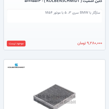
کلبن اشمیت ( KOLBENSCHMIDT ) - 50005513
سازگار با
BMW سری 3، 5 با موتور M54
9,280,000 تومان
موجود نیست
عکس کالا