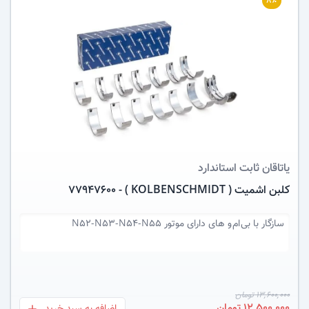
۸٪
عکس کالا
یاتاقان ثابت
استاندارد
کلبن اشمیت ( KOLBENSCHMIDT ) - 77947600
سازگار با
بی ام و های دارای موتور N52-N53-N54-N55
13,600,000 تومان
12,500,000 تومان