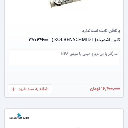
یاتاقان ثابت
استاندارد
کلبن اشمیت ( KOLBENSCHMIDT ) - 37044600
سازگار با
بی ام و و مینی با موتور B48
14,400,000 تومان
اضافه به سبد خرید
بعلاوه