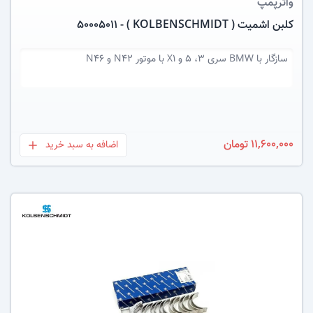
واترپمپ
کلبن اشمیت ( KOLBENSCHMIDT ) - 50005011
سازگار با
BMW سری 3، 5 و X1 با موتور N42 و N46
11,600,000 تومان
اضافه به سبد خرید
بعلاوه
عکس کالا