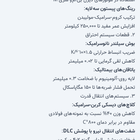
استفاده در موتورهای دیزل بی ام و سری M
رینگ های پیستون سه لایه
:
ترکیب کروم-سرامیک-مولیبدن
افزایش عمر مفید تا ۲۵۰,۰۰۰ کیلومتر
۲. قطعات سیستم احتراق
بوش سیلندر نانوسرامیک
:
ضریب انبساط حرارتی ۱.۵×۱۰⁻⁶/K
کاهش لقی گرمایی تا ۰.۰۲ میلیمتر
یاتاقان های بیمتالیک
:
لایه روی-آلومینیوم با ضخامت ۰.۳ میلیمتر
تحمل فشار ضربه ها تا ۱۵۰ مگاپاسکال
۳. سیستم های انتقال قدرت
کلاچ های دیسکی کربن-سرامیک
:
کاهش وزن ۴۰% نسبت به نمونه های فولادی
مقاوم در برابر دمای ۸۰۰°C
شفت های انتقال نیرو با پوشش DLC
: