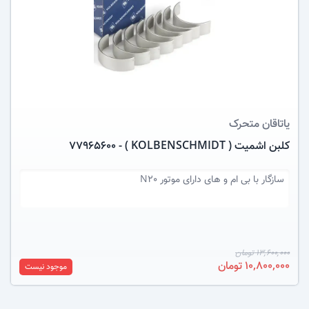
عکس کالا
یاتاقان متحرک
کلبن اشمیت ( KOLBENSCHMIDT ) - 77965600
سازگار با
بی ام و های دارای موتور N20
13,600,000 تومان
10,800,000 تومان
موجود نیست