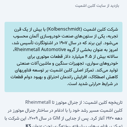
بازدید از سایت
کلبن اشمیت
شرکت کلبن اشمیت (Kolbenschmidt) با بیش از یک قرن
تجربه، یکی از ستون های صنعت خودروسازی آلمان محسوب
می شود. این برند که در سال ۱۹۰۷ در اشتوتگارت تأسیس شد،
امروز به عنوان بخشی از گروه Rheinmetall Automotive،
سالانه بیش از ۴.۵ میلیارد دلار قطعات موتوری برای
خودروهای سواری، تجهیزات سنگین و ماشین آلات صنعتی
تولید می کند. تمرکز اصلی کلبن اشمیت بر توسعه فناوریهای
کاهش اصطکاک، افزایش راندمان احتراق و بهبود دوام قطعات
در شرایط حرارتی شدید است.
تاریخچه کلبن اشمیت: از جنرال موتورز تا Rheinmetall
کلبن اشمیت مسیر رشد خود را با ادغام در ساختار جنرال موتورز در
دهه ۱۹۲۰ آغاز کرد. پس از جدایی از GM در سال ۲۰۰۹، این شرکت با
تمرکز بر فناوری های پیشرفته ریخته گری تحت عنوان
KS