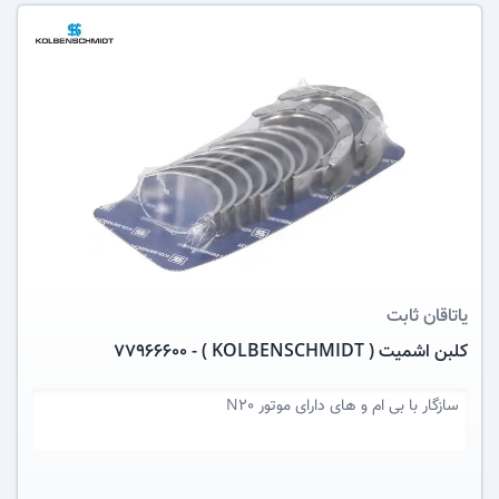
عکس کالا
یاتاقان ثابت
کلبن اشمیت ( KOLBENSCHMIDT ) - 77966600
سازگار با
بی ام و های دارای موتور N20