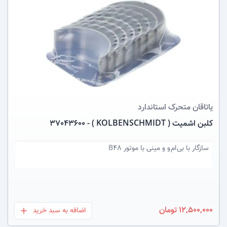
عکس کالا
یاتاقان متحرک
استاندارد
کلبن اشمیت ( KOLBENSCHMIDT ) - 37043600
سازگار با
بی ام و و مینی با موتور B48
12,500,000 تومان
اضافه به سبد خرید
بعلاوه