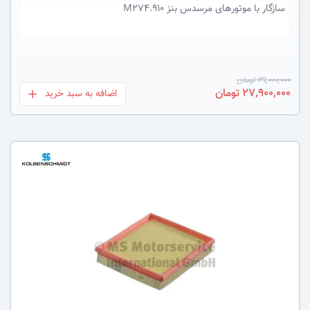
سازگار با
موتورهای مرسدس بنز M274.910
31,000,000 تومان
27,900,000 تومان
اضافه به سبد خرید
بعلاوه
عکس کالا