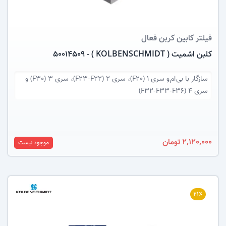
فیلتر کابین
کربن فعال
کلبن اشمیت ( KOLBENSCHMIDT ) - 50014509
سازگار با
بی ام و سری 1 (F20)، سری 2 (F23-F22)، سری 3 (F30) و
سری 4 (F32-F33-F36)
2,120,000 تومان
موجود نیست
۲۱٪