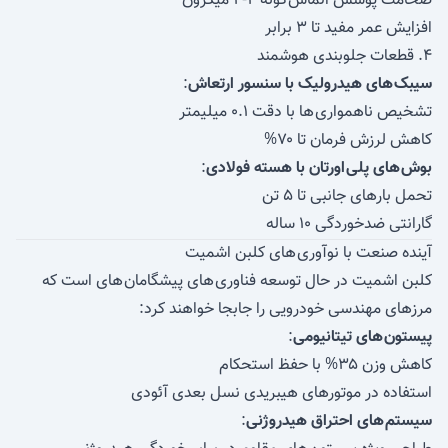
ضخامت پوشش الماس گونه ۲-۴ میکرون
افزایش عمر مفید تا ۳ برابر
۴. قطعات جلوبندی هوشمند
سیبک های هیدرولیک با سنسور ارتعاش
:
تشخیص ناهمواری ها با دقت ۰.۱ میلیمتر
کاهش لرزش فرمان تا ۷۰%
بوش های پلی اورتان با هسته فولادی
:
تحمل بارهای جانبی تا ۵ تن
گارانتی ضدخوردگی ۱۰ ساله
آینده صنعت با نوآوری های کلبن اشمیت
کلبن اشمیت در حال توسعه فناوری های پیشگامان های است که
مرزهای مهندسی خودرویی را جابجا خواهند کرد:
پیستون های تیتانیومی
:
کاهش وزن ۳۵% با حفظ استحکام
استفاده در موتورهای هیبریدی نسل بعدی آئودی
سیستم های احتراق هیدروژنی
: