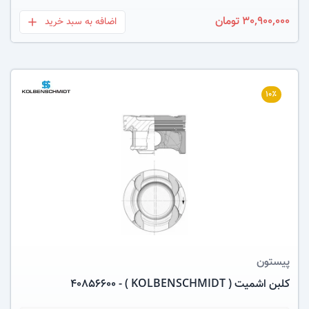
30,900,000 تومان
اضافه به سبد خرید
بعلاوه
۱۰٪
عکس کالا
پیستون
کلبن اشمیت ( KOLBENSCHMIDT ) - 40856600