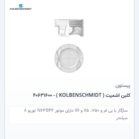
عکس کالا
پیستون
کلبن اشمیت ( KOLBENSCHMIDT ) - 40631600
سازگار با
بی ام و 750، X5 و X6 دارای موتور N63B44 توربو 8
سیلندر