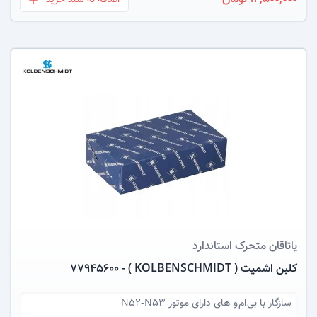
اضافه به سبد خرید
بعلاوه
عکس کالا
یاتاقان متحرک
استاندارد
کلبن اشمیت ( KOLBENSCHMIDT ) - 77945600
سازگار با
بی ام و های دارای موتور N52-N53