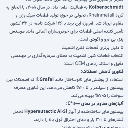
Kolbenschmidt
به فعالیت ادامه داد. در سال ۲۰۱۵، با الحاق به
گروه Rheinmetall، تحولی در حوزه تولید قطعات سبک وزن و
مقاوم ایجاد شد. امروزه این برند با ۱۲۶ شرکت تابعه در ۳۲ کشور،
تأمین کننده اصلی قطعات برای خودروسازان آلمانی مانند
مرسدس
بنز
،
بی ام و
و
آئودی
است.
۵ دلیل برتری قطعات کلبن اشمیت
انتخاب قطعات کلبن اشمیت به معنای سرمایه گذاری بر مهندسی
دقیق و استانداردهای OEM است:
فناوری کاهش اصطکاک
:
استفاده از پوشش های نانوساختار مانند
Grafal®
که اصطکاک بین
پیستون و سیلندر را تا ۴۰% کاهش می دهد. این فناوری مصرف
سوخت را ۵-۷% بهینه می کند.
آلیاژهای مقاوم در دمای ۱۶۰۰°C
:
پیستون های ساخته شده از آلیاژ
Hypereutectic Al-Si
تحمل
فشارهای تا ۳۰۰ بار و دمای احتراق فوق بالا را دارند.
سیستم های تست شبیه سازی شده
: