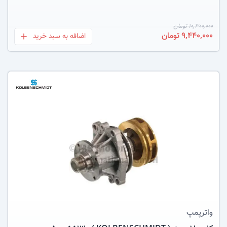
10,300,000 تومان
9,440,000 تومان
اضافه به سبد خرید
بعلاوه
عکس کالا
واترپمپ