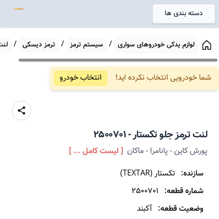
دسته بندی ها
خانه
/
/
/
لوازم یدکی خودروهای سواری
سیستم ترمز
ترمز دیسکی
لنت
شما خودرویی انتخاب نکرده اید!
انتخاب خودرو
لنت ترمز
جلو
تکستار
-
2500701
پورش کاین - پانامرا - ماکان
[ لیست کامل ... ]
سازنده:
تکستار
(
TEXTAR
)
شماره قطعه:
2500701
وضعیت قطعه:
آکبند