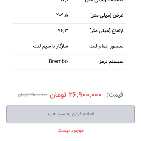
ضخامت [میلی متر]
17,1
عرض [میلی متر]
209,5
ارتفاع [میلی متر]
94,3
سنسور اتمام لنت
سازگار با سیم لنت
سیستم ترمز
Brembo
26,900,000 تومان
قیمت:
29,000,000 تومان
اضافه کردن به سبد خرید
موجود نیست