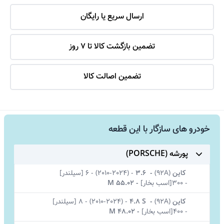
ارسال سریع یا رایگان
تضمین بازگشت کالا تا 7 روز
تضمین اصالت کالا
خودرو های سازگار با این قطعه
پورشه (PORSCHE)
کاین
(
92A)
-
3.6
-
(2010-2024)
-
6 [سیلندر]
-
300[اسب بخار]
-
M 55.02
کاین
(
92A)
-
4.8 S
-
(2010-2024)
-
8 [سیلندر]
-
400[اسب بخار]
-
M 48.02