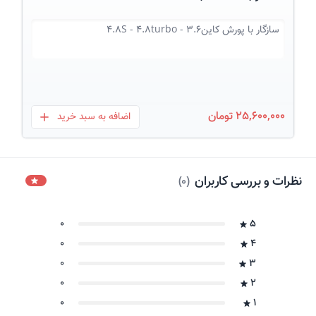
سازگار با
پورش کاین3.6 - 4.8S - 4.8turbo
25,600,000 تومان
اضافه به سبد خرید
بعلاوه
نظرات و بررسی کاربران
)
0
(
0
5
0
4
0
3
0
2
0
1