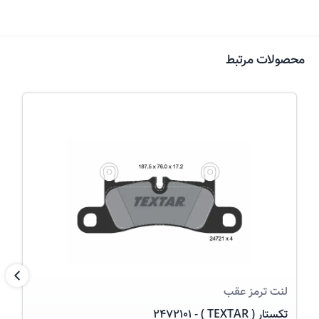
محصولات مرتبط
عکس کالا
بعد
لنت ترمز
عقب
تکستار ( TEXTAR ) - 2472101