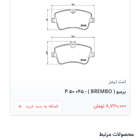
عکس کالا
لنت ترمز
برمبو ( BREMBO ) - P 50 045
8,720,000 تومان
اضافه به سبد خرید
بعلاوه
محصولات مرتبط