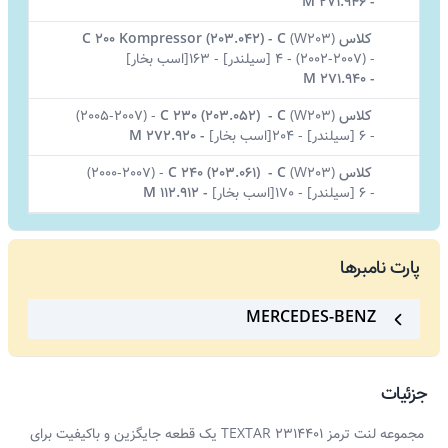
M 271.946
-
کلاس C
W203)
(
-
C 200 Kompressor (203.042)
-
(2002-2007)
-
4 [سیلندر]
-
163[اسب بخار]
M 271.940
-
کلاس C
W203)
(
-
C 230 (203.052)
-
(2005-2007)
-
6 [سیلندر]
-
204[اسب بخار]
-
M 272.920
کلاس C
W203)
(
-
C 240 (203.061)
-
(2000-2007)
-
6 [سیلندر]
-
170[اسب بخار]
-
M 112.912
پارت نامبرها
MERCEDES-BENZ
جزئیات
مجموعه لنت ترمز TEXTAR 2314401 یک قطعه جایگزین و باکیفیت برای