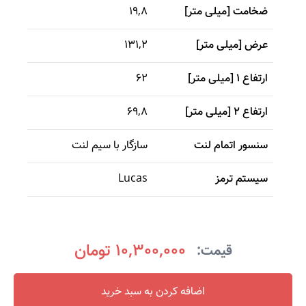
ضخامت [میلی متر]
19,8
عرض [میلی متر]
131,2
ارتفاع 1 [میلی متر]
62
ارتفاع 2 [میلی متر]
69,8
سنسور اتمام لنت
سازگار با سیم لنت
سیستم ترمز
Lucas
10,300,000 تومان
قیمت:
اضافه کردن به سبد خرید