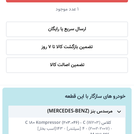
1
عدد موجود
ارسال سریع یا رایگان
تضمین بازگشت کالا تا 7 روز
تضمین اصالت کالا
خودرو های سازگار با این قطعه
مرسدس بنز (MERCEDES-BENZ)
کلاس C
W203)
(
-
C 180 Kompressor (203.046)
-
(2002-2007)
-
4 [سیلندر]
-
143[اسب بخار]