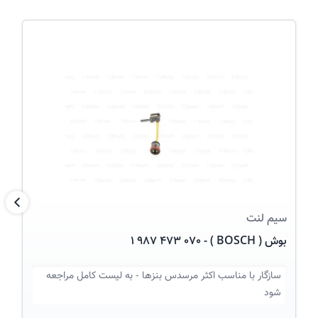
عکس کالا
بعد
سیم لنت
بوش ( BOSCH ) - 1 987 473 070
سازگار با
مناسب اکثر مرسدس بنزها - به لیست کامل مراجعه
شود