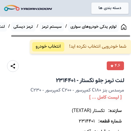
دسته بندی ها
خانه
/
/
/
لوازم یدکی خودروهای سواری
سیستم ترمز
ترمز دیسکی
لنت
شما خودرویی انتخاب نکرده اید!
انتخاب خودرو
4.6
لنت ترمز
جلو
تکستار
-
2314401
مرسدس بنز C180 کمپرسور - C200 کمپرسور - C230
[ لیست کامل ... ]
سازنده:
تکستار
(
TEXTAR
)
شماره قطعه:
2314401