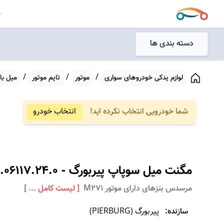
جستجو
ص
جستجو
دسته بندی ها
/
/
/
لوازم یدکی خودروهای سواری
موتور
تایم موتور
میل با
شما خودرویی انتخاب نکرده اید!
انتخاب خودرو
مگنت میل سوپاپ
پیربورگ
-
.06117.24.0
مرسدس بنزهای دارای موتور M271
[ لیست کامل ... ]
سازنده:
پیربورگ
(
PIERBURG
)