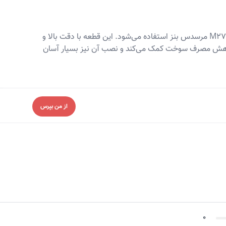
مگنت میل سوپاپ مدل 7.06117.24.0 ساخت پیربورگ آلمان می باشد که یک قطعه با کیفیت بالا است که در ابتدای میل سوپاپ موتور M271 مرسدس بنز استفاده می‌شود. این قطعه با دقت بالا و
و کاهش مصرف سوخت کمک می‌کند و نصب آن نیز بسیار آسان
از من بپرس
0