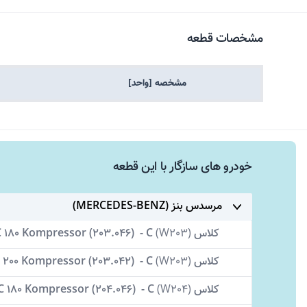
مشخصات قطعه
مشخصه [واحد]
خودرو های سازگار با این قطعه
مرسدس بنز (MERCEDES-BENZ)
کلاس C
W203)
(
-
 180 Kompressor (203.046)
کلاس C
W203)
(
-
 200 Kompressor (203.042)
کلاس C
W204)
(
-
C 180 Kompressor (204.046)