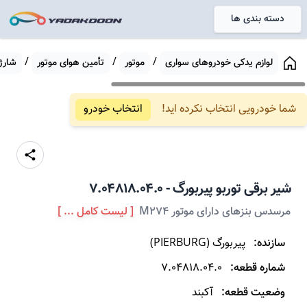
دسته بندی ها
خانه
/
/
/
لوازم یدکی خودروهای سواری
موتور
تأمین هوای موتور
شارژ 
شما خودرویی انتخاب نکرده اید!
انتخاب خودرو
شیر برقی توربو
پیربورگ
-
7.04818.04.0
مرسدس بنزهای دارای موتور M274
[ لیست کامل ... ]
سازنده:
پیربورگ
(
PIERBURG
)
شماره قطعه:
7.04818.04.0
وضعیت قطعه:
آکبند