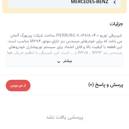
MERCEDES-BENZ
جزئیات
شیربرقی توربو PIERBURG 7.04818.04.0 ساخت شرکت پیربورگ آلمان
می باشد که برای خودرهای مرسدس بنز دارای موتور M274 مناسب است.
این قطعه با کیفیت بالا و قابل اعتماد برای سیستم توربوشارژر خودروهای
مرسدس بنز W205 ، W213 و ... است. این شیربرقی با تنظیم جریان هوا
در توربوشارژر، عملکرد بهینه و جلوگیری از آسیب به موتور را تضمین
بیشتر
می‌کند. با نصب این قطعه، می‌توانید انتظار بهبود پاسخ‌دهی موتور،
افزایش قدرت و گشتاور، و بهبود مصرف سوخت را داشته باشید. برای خرید
و اطلاعات بیشتر، می توانید با کارشناسان ما از طریق مرکز تماس یدکدون
در ارتباط باشید.
پرسش و پاسخ
(
0
)
از من بپرس
پرسشی یافت نشد