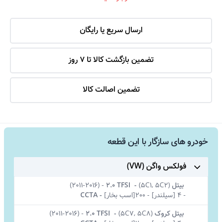
ارسال سریع یا رایگان
تضمین بازگشت کالا تا 7 روز
تضمین اصالت کالا
خودرو های سازگار با این قطعه
فولکس واگن (VW)
بیتل
(
5C1, 5C2)
-
2.0 TFSI
-
(2011-2016)
-
4 [سیلندر]
-
200[اسب بخار]
-
CCTA
بیتل کروک
(
5C7, 5C8)
-
2.0 TFSI
-
(2011-2016)