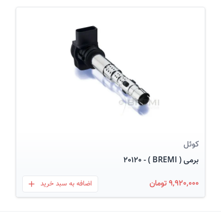
عکس کالا
کوئل
برمی ( BREMI ) - 20120
9,920,000 تومان
اضافه به سبد خرید
بعلاوه