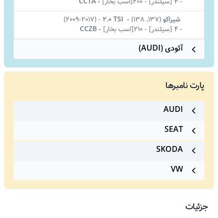
-
4 [سیلندر]
-
200[اسب بخار]
-
CCTA
شیراکو
(
137, 138)
-
2.0 TSI
-
(2009-2017)
-
4 [سیلندر]
-
210[اسب بخار]
-
CCZB
آئودی (AUDI)
پارت نامبرها
AUDI
SEAT
SKODA
VW
جزئیات