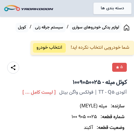
دسته بندی ها
خانه
/
/
لوازم یدکی خودروهای سواری
سیستم جرقه زنی
کویل
شما خودرویی انتخاب نکرده اید!
انتخاب خودرو
5
کوئل
میله
-
1009050025
آئودی TT - Q5 | فولکس واگن بیتل
[ لیست کامل ... ]
سازنده:
میله
(
MEYLE
)
شماره قطعه:
100 905 0025
وضعیت قطعه:
آکبند