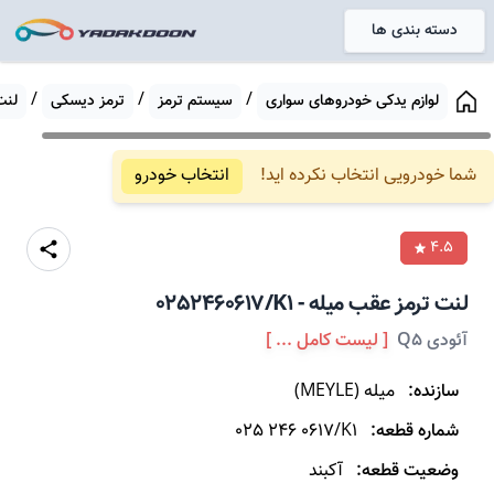
دسته بندی ها
خانه
/
/
/
لوازم یدکی خودروهای سواری
سیستم ترمز
ترمز دیسکی
لنت
شما خودرویی انتخاب نکرده اید!
انتخاب خودرو
4.5
لنت ترمز
عقب
میله
-
0252460617/K1
آئودی Q5
[ لیست کامل ... ]
سازنده:
میله
(
MEYLE
)
شماره قطعه:
025 246 0617/K1
وضعیت قطعه:
آکبند