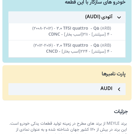
خودرو های سازگار با این قطعه
آئودی (AUDI)
(2008-2012)
-
2.0 TFSI quattro
-
Q5
(
8RB)
-
4 [سیلندر]
-
211[اسب بخار]
-
CDNC
(2012-2016)
-
2.0 TFSI quattro
-
Q5
(
8RB)
-
4 [سیلندر]
-
224[اسب بخار]
-
CNCD
پارت نامبرها
AUDI
جزئیات
برند MEYLE از برند های مطرح در زمینه تولید قطعات یدکی خودرو است.
این برند در بیش از ۱۲۰ کشور جهان شناخته شده و به عنوان نمادی از