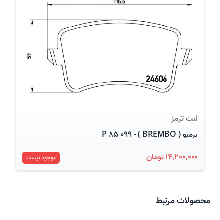
عکس کالا
لنت ترمز
برمبو ( BREMBO ) - P 85 099
14,200,000 تومان
موجود نیست
محصولات مرتبط