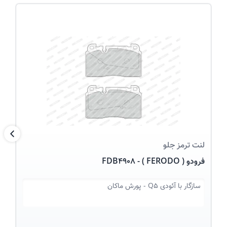
عکس کالا
بعد
لنت ترمز
جلو
فرودو ( FERODO ) - FDB4908
سازگار با
آئودی Q5 - پورش ماکان