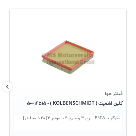
عکس کالا
بعد
فیلتر هوا
کلبن اشمیت ( KOLBENSCHMIDT ) - 50014515
سازگار با
BMW سری 3 و سری 4 با موتور N20 [4 سیلندر]