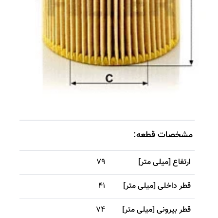
مشخصات قطعه:
ارتفاع [میلی متر]
79
قطر داخلی [میلی متر]
41
قطر بیرونی [میلی متر]
74