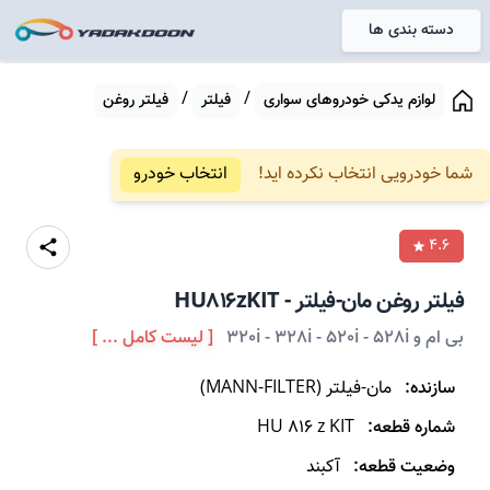
دسته بندی ها
خانه
/
/
لوازم یدکی خودروهای سواری
فیلتر
فیلتر روغن
شما خودرویی انتخاب نکرده اید!
انتخاب خودرو
4.6
فیلتر روغن
مان-فیلتر
-
HU816zKIT
بی ام و 320i - 328i - 520i - 528i
[ لیست کامل ... ]
سازنده:
مان-فیلتر
(
MANN-FILTER
)
شماره قطعه:
HU 816 z KIT
وضعیت قطعه:
آکبند