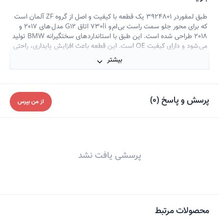
طبق لمفوردر 3924801 یک قطعه با کیفیت و اصل از گروه ZF آلمان است
که برای محور جلو سمت راست بی ام و 730li اتاق G12 مدل های 2017 و
2018 طراحی شده است. این طبق با استانداردهای سختگیرانه BMW تولید
می شود و دارای کیفیت OE است. این قطعه باعث افزایش پایداری، راحتی
سواری و بهبود هندلینگ خودرو می‌شود. برای سمت چپ می توانید شماره
بیشتر
3924701 از همین برند را سفارش دهید.
پرسش و پاسخ
(
0
)
از من بپرس
پرسشی یافت نشد
محصولات مرتبط