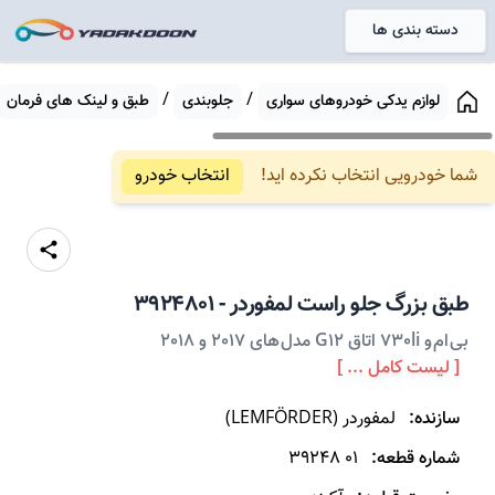
دسته بندی ها
خانه
/
/
لوازم یدکی خودروهای سواری
جلوبندی
طبق و لینک های فرمان
شما خودرویی انتخاب نکرده اید!
انتخاب خودرو
طبق
بزرگ جلو راست
لمفوردر
-
3924801
بی ام و 730li اتاق G12 مدل های 2017 و 2018
[ لیست کامل ... ]
سازنده:
لمفوردر
(
LEMFÖRDER
)
شماره قطعه:
39248 01