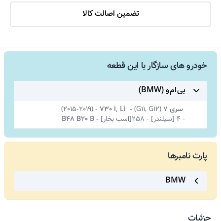
تضمین اصالت کالا
خودرو های سازگار با این قطعه
بی ام و (BMW)
سری 7
(
G11, G12)
-
730 i, Li
-
(2015-2019)
-
4 [سیلندر]
-
258[اسب بخار]
-
B48 B20 B
پارت نامبرها
BMW
جزئیات