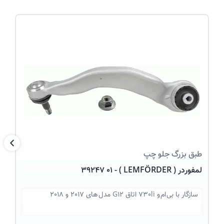
عکس کالا
بعد
طبق
بزرگ جلو چپ
لمفوردر ( LEMFÖRDER ) - 39247 01
سازگار با
بی ام و 730li اتاق G12 مدل های 2017 و 2018