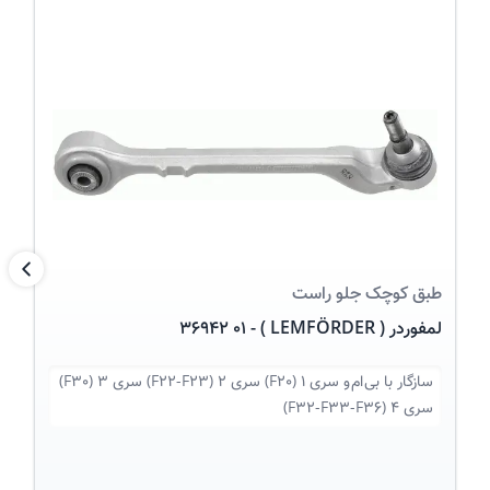
عکس کالا
بعد
طبق
کوچک جلو راست
لمفوردر ( LEMFÖRDER ) - 36942 01
سازگار با
بی ام و سری 1 (F20) سری 2 (F22-F23) سری 3 (F30)
سری 4 (F32-F33-F36)