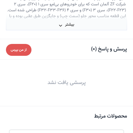
شرکت ZF آلمان است که برای خودروهای بی‌ام‌و سری 1 (F20)، سری 2
(F22-F23)، سری 3 (F30) و سری 4 (F32-F33-F36) طراحی شده است.
این قطعه مناسب محور جلو (سمت چپ) و جایگزین طبق عقبی بوده و با
دوام بالا و عملکرد دقیق خود، تجربه رانندگی ایمن و روانی را تضمین
بیشتر
می‌کند. انتخاب این محصول، سرمایه‌گذاری در کیفیت و طول عمر خودرو
شماست. برای سمت راست می توانید شماره 3694201 از همین برند را
سفارش دهید.
پرسش و پاسخ
(
0
)
از من بپرس
پرسشی یافت نشد
محصولات مرتبط