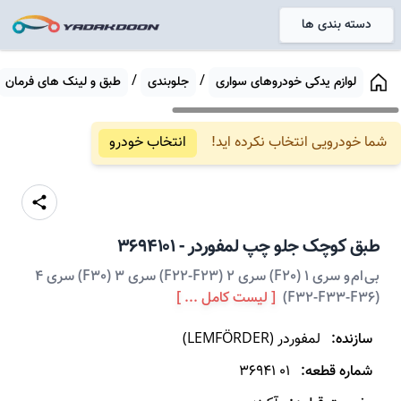
دسته بندی ها
خانه
/
/
لوازم یدکی خودروهای سواری
جلوبندی
طبق و لینک های فرمان
شما خودرویی انتخاب نکرده اید!
انتخاب خودرو
طبق
کوچک جلو چپ
لمفوردر
-
3694101
بی ام و سری 1 (F20) سری 2 (F22-F23) سری 3 (F30) سری 4
(F32-F33-F36)
[ لیست کامل ... ]
سازنده:
لمفوردر
(
LEMFÖRDER
)
شماره قطعه:
36941 01