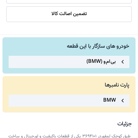
تضمین اصالت کالا
خودرو های سازگار با این قطعه
بی ام و (BMW)
پارت نامبرها
BMW
جزئیات
طبق کوچک لمفوردر 3694101 یکی از قطعات باکیفیت و اورجینال و ساخت