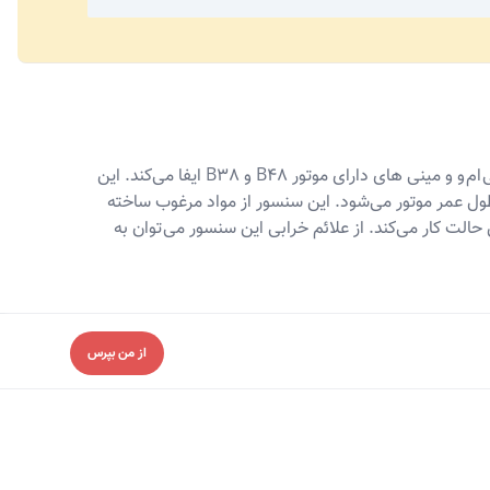
سنسور موقعیت میل لنگ هلا 6PU 013 122-801 یک قطعه با کیفیت و دقیق است که نقش کلیدی در عملکرد بهینه موتور خودروهای بی ام و و مینی های دارای موتور B48 و B38 ایفا می‌کند. این
 مصرف سوخت و افزایش طول عمر موتور می‌شود. این سنسور از مواد مرغوب ساخته
لت کار می‌کند. از علائم خرابی این سنسور می توان به
از من بپرس