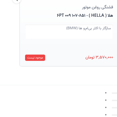
بعدی
فشنگی روغن موتور
فشنگ
هلا ( HELLA ) - 6PT 009 107-851
فبی بیلشتای
سازگار با
اکثر بی ام و ها (BMW)
سازگ
، X6
130,000
3,570,000 تومان
موجود نیست
0
0
0
0