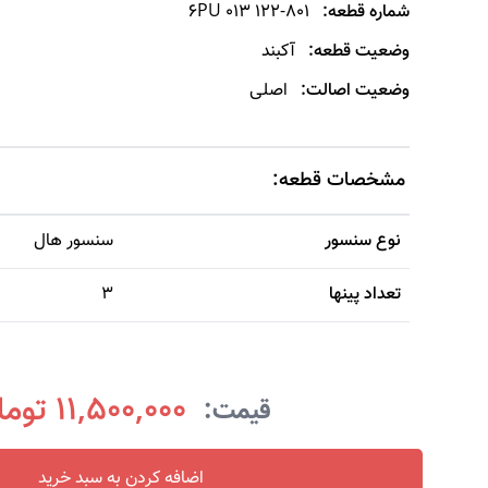
شماره قطعه:
6PU 013 122-801
وضعیت قطعه:
آکبند
وضعیت اصالت:
اصلی
مشخصات قطعه:
نوع سنسور
سنسور هال
تعداد پینها
3
11,500,000 تومان
قیمت:
اضافه کردن به سبد خرید