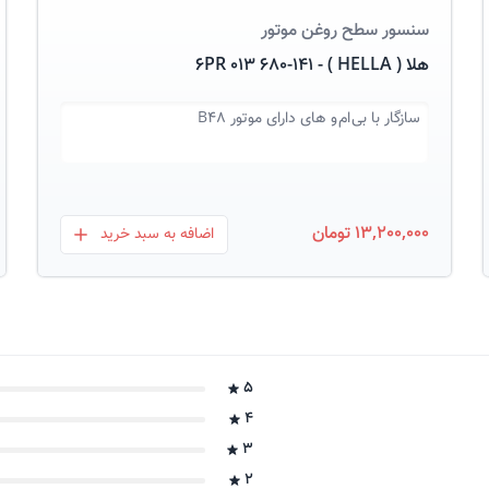
سنسور سطح روغن موتور
هلا ( HELLA ) - 6PR 013 680-141
سازگار با
بی ام و های دارای موتور B48
13,200,000 تومان
اضافه به سبد خرید
بعلاوه
5
4
3
2