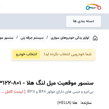
جستجو
ص
جستجو
دسته بندی ها
/
/
لوازم یدکی خودروهای سواری
سیستم جرقه زنی
سنسور مو
شما خودرویی انتخاب نکرده اید!
انتخاب خودرو
سنسور موقعیت میل لنگ
هلا
-
3122-801
بی ام و و مینی های دارای موتور B48 و B38
[ لیست کامل ... 
سازنده:
هلا
(
HELLA
)