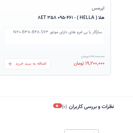
ایرمس
هلا ( HELLA ) - 8ET 358 095-461
سازگار با
بی ام و های دارای موتور N20-B38-B48-S63
22,100,000 تومان
19,200,000 تومان
اضافه به سبد خرید
بعلاوه
نظرات و بررسی کاربران
)
0
(