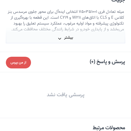
جزئیات
میله تعادل فری 750351001 انتخابی ایده‌آل برای محور جلوی مرسدس بنز
کلاس E و CLS با اتاق‌های W211 و C219 است. این قطعه با بهره‌گیری از
تکنولوژی پیشرفته و مواد اولیه مرغوب، عملکرد سیستم تعلیق را بهبود
می‌بخشد و از پایداری خودرو در شرایط رانندگی مختلف محافظت می‌کند.
نصب آن موجب افزایش پاسخگویی فرمان و کاهش ارتعاشات می‌شود،
بیشتر
که در نهایت تجربه رانندگی را ایمن‌تر و راحت‌تر می‌کند. انتخاب این
محصول اصل، تضمینی برای دوام و بهبود کیفیت سیستم تعلیق خودرو
شماست.
پرسش و پاسخ
(
0
)
از من بپرس
پرسشی یافت نشد
محصولات مرتبط