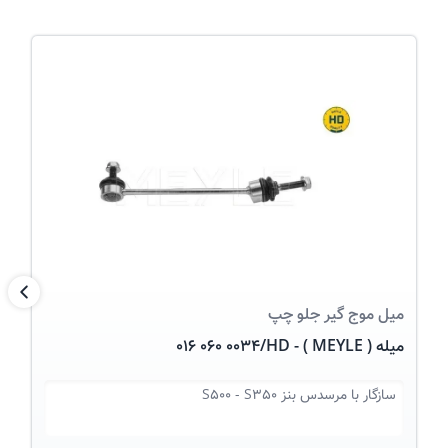
عکس کالا
بعد
میل موج گیر
جلو چپ
میله ( MEYLE ) - 016 060 0034/HD
سازگار با
مرسدس بنز S500 - S350