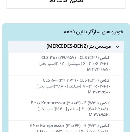
تضمین اصالت کالا
خودرو های سازگار با این قطعه
مرسدس بنز (MERCEDES-BENZ)
کلاس CLS
C219)
(
-
CLS 350 (219.357)
-
(2006-2010)
-
6 [سیلندر]
-
292[اسب بخار]
M 272.985
-
کلاس CLS
C219)
(
-
CLS 500 (219.372)
-
(2006-2010)
-
8 [سیلندر]
-
388[اسب بخار]
M 273.960
-
کلاس E
W211)
(
-
E 200 Kompressor (211.041)
-
(2006-2008)
-
4 [سیلندر]
-
184[اسب بخار]
M 271.956
-
کلاس E
W211)
(
-
E 200 Kompressor (211.042)
-
(2002-2008)
-
4 [سیلندر]
-
163[اسب بخار]