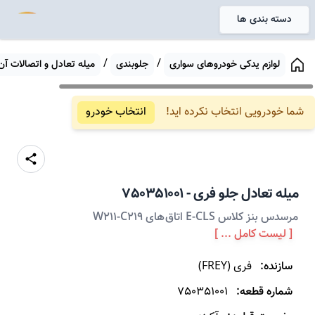
دسته بندی ها
خانه
/
/
لوازم یدکی خودروهای سواری
جلوبندی
میله تعادل و اتصالات آن
شما خودرویی انتخاب نکرده اید!
انتخاب خودرو
میله تعادل
جلو
فری
-
750351001
مرسدس بنز کلاس E-CLS اتاق های W211-C219
[ لیست کامل ... ]
سازنده:
فری
(
FREY
)
شماره قطعه:
750351001