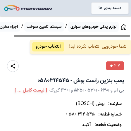
دسته بندی ها
خانه
/
/
لوازم یدکی خودروهای سواری
سیستم تامین سوخت
اجزاء مخز
شما خودرویی انتخاب نکرده اید!
انتخاب خودرو
4.7
پمپ بنزین
راست
بوش
-
0580314545
بی ام و 525i - 530i - 630i و 630i کروک
[ لیست کامل ... ]
سازنده:
بوش
(
BOSCH
)
شماره قطعه:
0 580 314 545
وضعیت قطعه:
آکبند