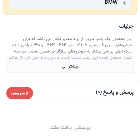
BMW
جزئیات
این محصول یک پمپ بنزین از برند معتبر بوش می باشد که برای
خودروهای سری 6 و سری 5 با کد اتاق E63 - E64 - و E60 طراحی شده
است (برای بررسی بیشتر به خودروهای سازگار در همین صفحه مراجعه
شود). محصل نصب این پمپ سمت راست و درون باک قرار دارد. از علائم
خرابی پمپ بنزین می توان به روشن نشدن موتور و خاموش شدن ناگهانی
بیشتر
آن اشاره کرد و حتی ممکن است خودرو بعد از خنک شدن پمپ دوباره
روشن شود. با خرید و تعویض پمپ بنزین عملکر و کارایی خودرو بالا می
رود و همچنین مصرف سوخت کاهش پیدا می کند. این پمپ بنزین با
کیفیت، انتخابی عالی برای کسانی است که به دنبال حفظ و بهبود عملکرد
پرسش و پاسخ
(
0
)
از من بپرس
خودروهای خود هستند.
پرسشی یافت نشد