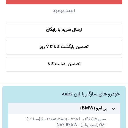
1
عدد موجود
ارسال سریع یا رایگان
تضمین بازگشت کالا تا 7 روز
تضمین اصالت کالا
خودرو های سازگار با این قطعه
بی ام و (BMW)
سری 5
(
E60)
-
525 i
-
(2005-2009)
-
6 [سیلندر]
-
218[اسب بخار]
-
N52 B25 A